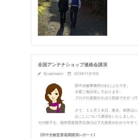
全国アンテナショップ連絡会講演
By
waniwani
2016年11月19日
田中光敏事務所のわにぶちです。
大変ご無沙汰しております。
ブログの更新がさぼり気味ですが（汗
さて、１１月１８日、東京、南青山に
おこしについて講演をいたしました。
その様子を、福井県敦賀市出身の山下大裕君がわかりやすく
《田中光敏監督基調講演レポート》