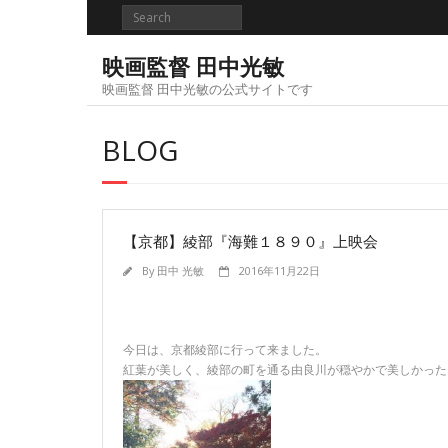
Skip
to
content
映画監督 田中光敏
映画監督 田中光敏の公式サイトです
BLOG
【京都】綾部『海難１８９０』上映会
By
田中 光敏
2016年11月22日
今日は、京都綾部に行って来ました。
紅葉が美しく、綾部の町を通る由良川が穏やかで美しかった