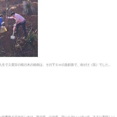
人生で２度目の桜の木の植樹は、その下５ｍの急斜面で、命がけ（笑）でした。
一仕事終えてのランチは、海の幸、山の幸、甘いものいっぱいで、まさに美味しい