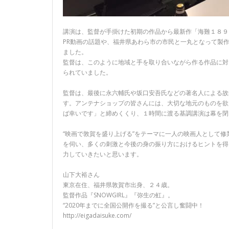
講演は、監督が手掛けた初期の作品から最新作「海難１８９
PR動画の話題や、福井県あわら市の市民と一丸となって製作され
ました。
監督は、このように地域と手を取り合いながら作る作品に対
られていました。
監督は、最後に永六輔氏や坂口安吾氏などの著名人による故
す。アンテナショップの皆さんには、大切な地元のものを欲
ば幸いです」と締めくくり、１時間に渡る基調講演は幕を閉
“映画で敦賀を盛り上げる”をテーマに一人の映画人として
を伺い、多くの刺激と今後の身の振り方におけるヒントを得
力していきたいと思います。
山下大裕さん
東京在住、福井県敦賀市出身、２４歳。
監督作品『SNOWGIRL』『弥生の虹』。
“2020年までに全国公開作を撮る”と公言し奮闘中！
http://eigadaisuke.com/