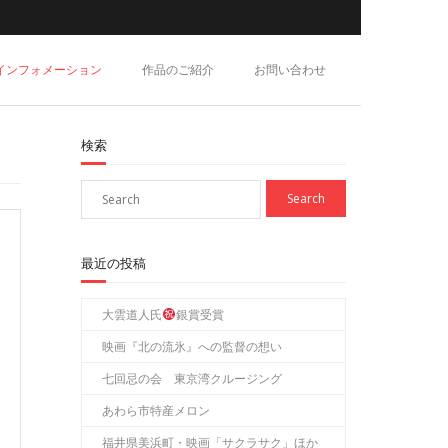
インフォメーション
作品のご紹介
お問い合わせ
検索
最近の投稿
大雲道人氏
銀賞受賞
映画『北の流氷』への監督の想い
七回忌の会 東京湾クルージング
あわら市特産メロン
福井県美浜町・映画「サクラサク」ほか