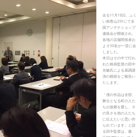
去る11月18日、ふく
い南青山291にて全
国アンテナショップ
連絡会が開催され、
各地の店舗関係者お
よそ30名が一堂に会
しました。
本日はその中で行わ
れた映画監督の田中
光敏氏による基調講
演の模様をご報告い
たします。
「僕の作品は全部、
舞台となる町の人た
ちが故郷を愛し、そ
の良さを他の人たち
に伝えたいと思い作
られています」と語
る田中監督は、最