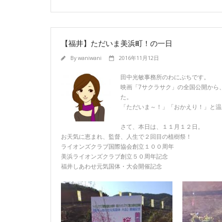
【福井】ただいま美浜町！の一日
By
waniwani
2016年11月12日
田中光敏事務所のわにぶちです。
映画「7サクラサク」の全国公開から
た。
「ただいま～！」「おかえり！」と温
さて、本日は、１１月１２日。
お天気に恵まれ、監督、人生で２回目の植樹祭！
ライオンズクラブ国際協会創立１００周年
美浜ライオンズクラブ創立５０周年記念
福井しあわせ元気国体・大会開催記念