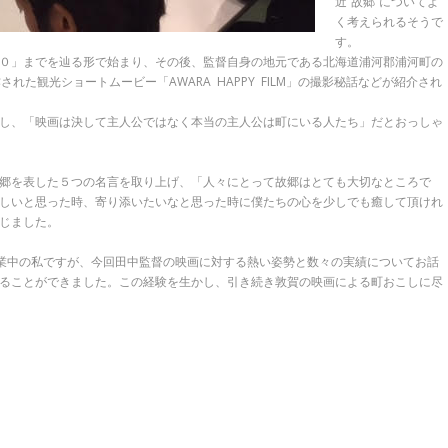
近”故郷”についてよ
く考えられるそうで
す。
０」までを辿る形で始まり、その後、監督自身の地元である北海道浦河郡浦河町の
た観光ショートムービー「AWARA HAPPY FILM」の撮影秘話などが紹介され
し、「映画は決して主人公ではなく本当の主人公は町にいる人たち」だとおっしゃ
郷を表した５つの名言を取り上げ、「人々にとって故郷はとても大切なところで
しいと思った時、寄り添いたいなと思った時に僕たちの心を少しでも癒して頂けれ
じました。
修業中の私ですが、今回田中監督の映画に対する熱い姿勢と数々の実績についてお話
ることができました。この経験を生かし、引き続き敦賀の映画による町おこしに尽