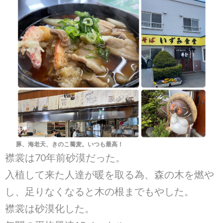
豚、海老天、きのこ蕎麦。いつも最高！
襟裳は70年前砂漠だった。
入植して来た人達が暖を取る為、森の木を燃や
し、足りなくなると木の根までもやした。
襟裳は砂漠化した。