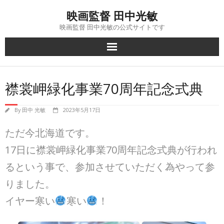
Skip
映画監督 田中光敏
to
content
映画監督 田中光敏の公式サイトです
襟裳岬緑化事業70周年記念式典
By
田中 光敏
2023年5月17日
ただ今北海道です。
17日に襟裳岬緑化事業70周年記念式典が行われ
るという事で、参加させていただく為やって参
りました。
イヤー寒い
寒い
！