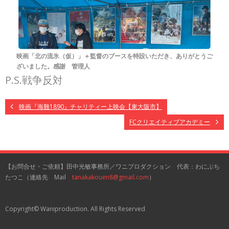
映画「北の流氷（仮）」＋監督のブースを特設いただき、ありがとうご
ざいました。感謝 管理人
P.S.戦争反対
映画『海難1890』チャリティー上映会【東大阪市】
FCクリエイティブアカデミー
【お問合せ・ご依頼】田中光敏事務所／ワニプロダクション 代表：わにぶち
たつこ（連絡先 Mail
tanakakouen8@gmail.com
）
Copyright© Waniproduction. All Rights Reserved