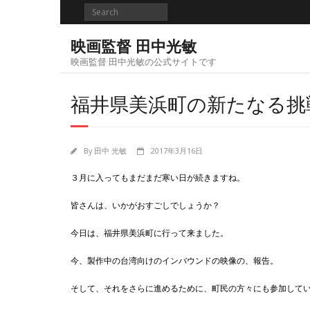
Skip
to
content
映画監督 田中光敏
映画監督 田中光敏の公式サイトです
福井県美浜町の新たなる挑
By
田中 光敏
2017年3月16日
３月に入ってもまだまだ寒い日が続きますね。
皆さんは、いかがおすごしでしょうか？
今日は、福井県美浜町に行って来ました。
今、製作中の台湾向けのインバウンドの映像の、報告。
そして、それをさらに進めるために、町民の方々にも参加して