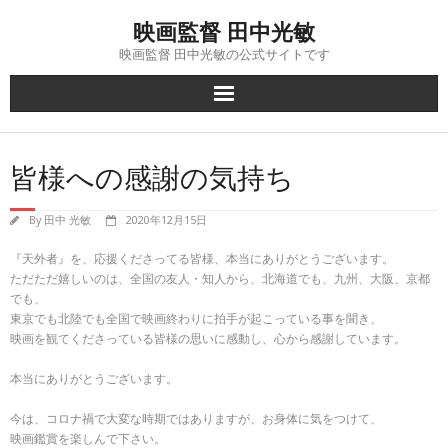
Skip
映画監督 田中光敏
to
content
映画監督 田中光敏の公式サイトです
皆様への感謝の気持ち
By
田中 光敏
2020年12月15日
『天外者』を、応援くださってる皆様、本当にありがとうございます。
ただただ嬉しいのは、全国の友人・知人から、北海道でも、九州、大阪、京都
でも、
東京でも北陸でも全国で映画終わりに拍手が起こっている事を聞き、
映画を観てくださっている皆様の思いに感動し、心から感謝しています。
本当にありがとうございます。
今は、コロナ禍で大変な時期ではありますが、お身体に気をつけて、
映画鑑賞を楽しんで下さい。