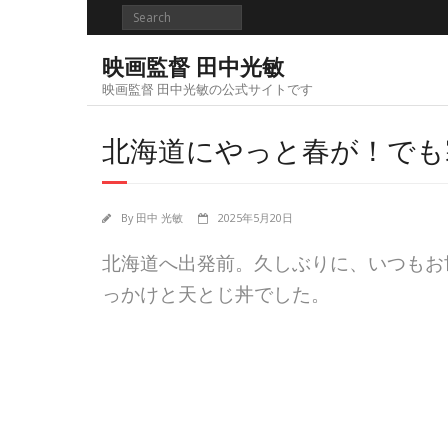
Skip
to
content
映画監督 田中光敏
映画監督 田中光敏の公式サイトです
北海道にやっと春が！でも
By
田中 光敏
2025年5月20日
北海道へ出発前。久しぶりに、いつもお
っかけと天とじ丼でした。