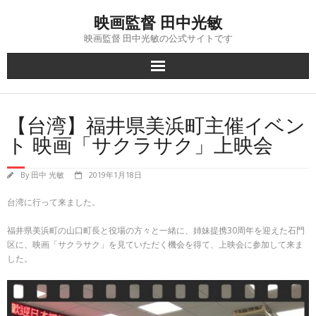
Skip
映画監督 田中光敏
to
content
映画監督 田中光敏の公式サイトです
【台湾】福井県美浜町主催イベン
ト 映画「サクラサク」上映会
By
田中 光敏
2019年1月18日
台湾に行って来ました。
福井県美浜町の山口町長と役場の方々と一緒に、姉妹提携30周年を迎えた石門
区に、映画「サクラサク」を見ていただく機会を得て、上映会に参加して来ま
した。