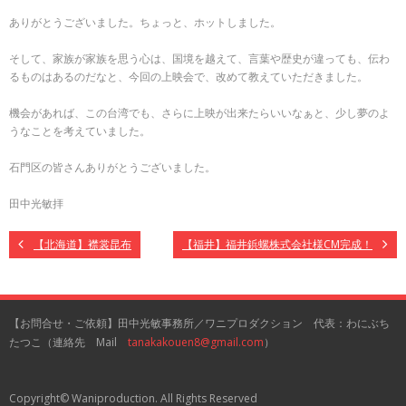
ありがとうございました。ちょっと、ホットしました。
そして、家族が家族を思う心は、国境を越えて、言葉や歴史が違っても、伝わ
るものはあるのだなと、今回の上映会で、改めて教えていただきました。
機会があれば、この台湾でも、さらに上映が出来たらいいなぁと、少し夢のよ
うなことを考えていました。
石門区の皆さんありがとうございました。
田中光敏拝
【北海道】襟裳昆布
【福井】福井鋲螺株式会社様CM完成！
【お問合せ・ご依頼】田中光敏事務所／ワニプロダクション 代表：わにぶち
たつこ（連絡先 Mail
tanakakouen8@gmail.com
）
Copyright© Waniproduction. All Rights Reserved