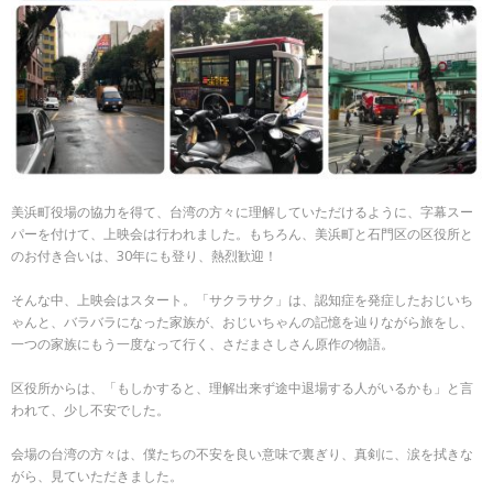
美浜町役場の協力を得て、台湾の方々に理解していただけるように、字幕スー
パーを付けて、上映会は行われました。もちろん、美浜町と石門区の区役所と
のお付き合いは、30年にも登り、熱烈歓迎！
そんな中、上映会はスタート。「サクラサク」は、認知症を発症したおじいち
ゃんと、バラバラになった家族が、おじいちゃんの記憶を辿りながら旅をし、
一つの家族にもう一度なって行く、さだまさしさん原作の物語。
区役所からは、「もしかすると、理解出来ず途中退場する人がいるかも」と言
われて、少し不安でした。
会場の台湾の方々は、僕たちの不安を良い意味で裏ぎり、真剣に、涙を拭きな
がら、見ていただきました。