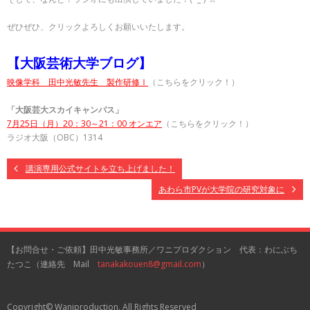
ぜひぜひ、クリックよろしくお願いいたします。
【大阪芸術大学ブログ】
映像学科 田中光敏先生 製作研修Ⅰ
（こちらをクリック！）
「大阪芸大スカイキャンパス」
7月25日（月）20：30～21：00 オンエア
（こちらをクリック！）
ラジオ大阪（OBC）1314
講演専用公式サイトを立ち上げました！
あわら市PVが大学院の研究対象に
【お問合せ・ご依頼】田中光敏事務所／ワニプロダクション 代表：わにぶち
たつこ（連絡先 Mail
tanakakouen8@gmail.com
）
Copyright© Waniproduction. All Rights Reserved