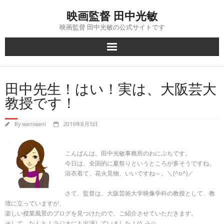
Skip
映画監督 田中光敏
to
content
映画監督 田中光敏の公式サイトです
田中先生！はい！実は、大阪芸大
教授です！
By
waniwani
2016年8月5日
こんばんは。田中光敏事務所のわにぶちです。
今日は、全国的に夏祭りというところが多そうですね。
浴衣着て、花火見物、いいですね～。＼(^o^)／
さて、監督は、大阪芸術大学映像学科の教授として、教
壇に立っていますが、
楽しい授業風景のブログを見つけたので、ご紹介させていただきます。
そして、なんと！ラジオにも出演していました！(^_-)-☆